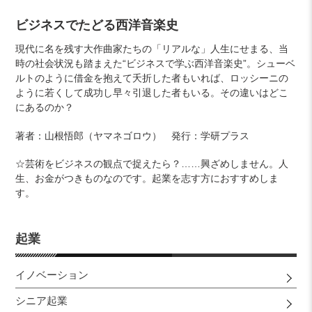
カ
ビジネスでたどる西洋音楽史
ー
現代に名を残す大作曲家たちの「リアルな」人生にせまる、当
ト
時の社会状況も踏まえた“ビジネスで学ぶ西洋音楽史”。シューベ
に
ルトのように借金を抱えて夭折した者もいれば、ロッシーニの
商
ように若くして成功し早々引退した者もいる。その違いはどこ
品
にあるのか？
を
追
著者：山根悟郎（ヤマネゴロウ） 発行：学研プラス
加
す
☆芸術をビジネスの観点で捉えたら？
……興ざめしません。人
る
生、お金がつきものなのです。起業を志す方におすすめしま
す。
起業
イノベーション
シニア起業