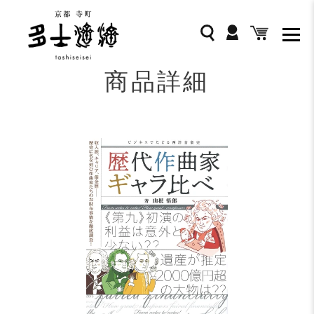
コ
ン
ログイン
検索
カート
テ
ン
ツ
商品詳細
に
ス
キ
ッ
プ
す
る