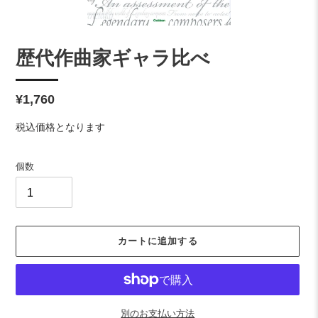
歴代作曲家ギャラ比べ
通
¥1,760
常
税込価格となります
価
格
個数
カートに追加する
別のお支払い方法