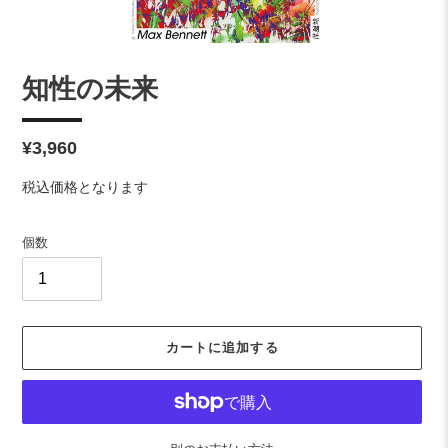
知性の未来
通
¥3,960
常
税込価格となります
価
格
個数
カートに追加する