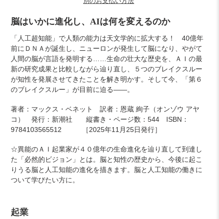
別のお支払い方法
カ
脳はいかに進化し、AIは何を変えるのか
ー
「人工超知能」で人類の能力は天文学的に拡大する！ 40億年
ト
前にＤＮＡが誕生し、ニューロンが発生して脳になり、やがて
に
人間の脳が言語を発明する……生命の壮大な歴史を、ＡＩの最
商
新の研究成果と比較しながら辿り直し、５つのブレイクスルー
品
が知性を発展させてきたことを解き明かす。そして今、「第６
を
のブレイクスルー」が目前に迫る――。
追
加
著者：マックス・ベネット 訳者：
恩蔵 絢子（オンゾウ アヤ
す
コ） 発行：新潮社 縦書き・ページ数：544 ISBN：
る
9784103565512 ［2025年11月25日発行］
☆
異能のＡＩ起業家が４０億年の生命進化を辿り直して到達し
た「必然的ビジョン」とは。脳と知性の歴史から、今後に起こ
りうる脳と人工知能の進化を描きます。脳と人工知能の働きに
ついて学びたい方に。
起業