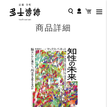
コ
ン
ログイン
検索
カート
テ
ン
ツ
商品詳細
に
ス
キ
ッ
プ
す
る