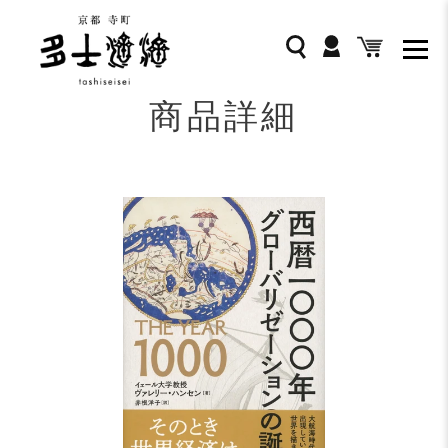
コ
ン
ログイン
検索
カート
テ
ン
ツ
商品詳細
に
ス
キ
ッ
プ
す
る