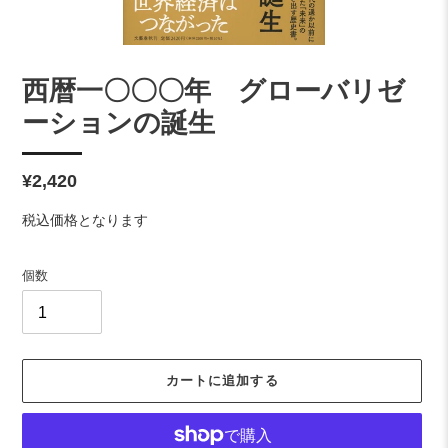
西暦一〇〇〇年 グローバリゼ
ーションの誕生
通
¥2,420
常
税込価格となります
価
格
個数
カートに追加する