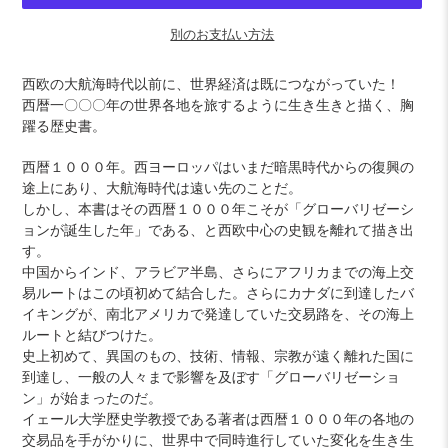
別のお支払い方法
カ
西欧の大航海時代以前に、世界経済は既につながっていた！
ー
西暦一〇〇〇年の世界各地を旅するように生き生きと描く、胸
ト
躍る歴史書。
に
商
西暦１０００年。西ヨーロッパはいまだ暗黒時代からの復興の
品
途上にあり、大航海時代は遠い先のことだ。
を
しかし、本書はその西暦１０００年こそが「グローバリゼーシ
追
ョンが誕生した年」である、と西欧中心の史観を離れて描き出
加
す。
す
中国からインド、アラビア半島、さらにアフリカまでの海上交
る
易ルートはこの頃初めて結合した。さらにカナダに到達したバ
イキングが、南北アメリカで発達していた交易路を、その海上
ルートと結びつけた。
史上初めて、異国のもの、技術、情報、宗教が遠く離れた国に
到達し、一般の人々まで影響を及ぼす「グローバリゼーショ
ン」が始まったのだ。
イェール大学歴史学教授である著者は西暦１０００年の各地の
交易品を手がかりに、世界中で同時進行していた変化を生き生