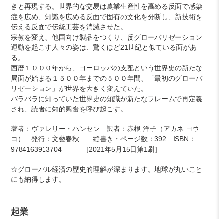
きと再現する。世界的な交易は農業生産性を高める反面で感染
症を広め、知識を広める反面で固有の文化を分断し、新技術を
伝える反面で伝統工芸を消滅させた。
宗教を変え、他国向け製品をつくり、反グローバリゼーション
運動を起こす人々の姿は、驚くほど21世紀と似ている面があ
る。
西暦１０００年から、ヨーロッパの支配という世界史の新たな
局面が始まる１５００年までの５００年間、「最初のグローバ
リゼーション」が世界を大きく変えていた。
バラバラに知っていた世界史の知識が新たなフレームで再定義
され、読者に知的興奮を呼び起こす。
著者：ヴァレリー・ハンセン 訳者：
赤根 洋子（アカネ ヨウ
コ） 発行：文藝春秋 縦書き・ページ数：392 ISBN：
9784163913704 ［2021年5月15日第1刷］
☆グローバル経済の歴史的理解が深まります。地球が丸いこと
にも納得します。
起業