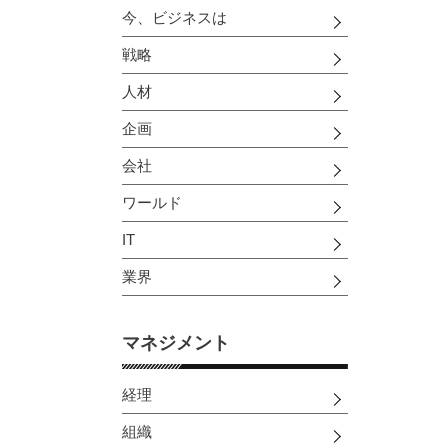
今、ビジネスは
戦略
人材
企画
会社
ワールド
IT
業界
マネジメント
経理
組織