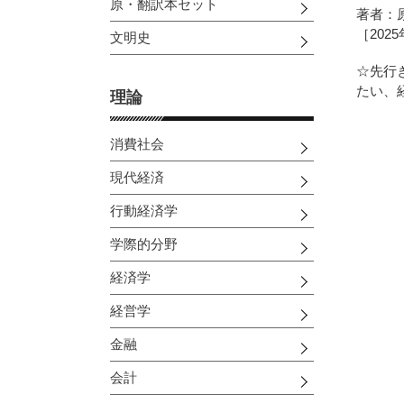
原・翻訳本セット
著者：
［202
文明史
☆先行
たい、
理論
消費社会
現代経済
行動経済学
学際的分野
経済学
経営学
金融
会計