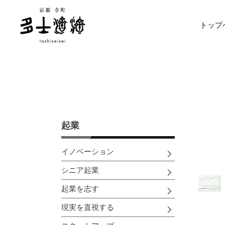
コ
ン
トップ
テ
ン
ツ
に
ス
キ
ッ
プ
す
起業
る
イノベーション
シニア起業
起業を志す
現実を直視する