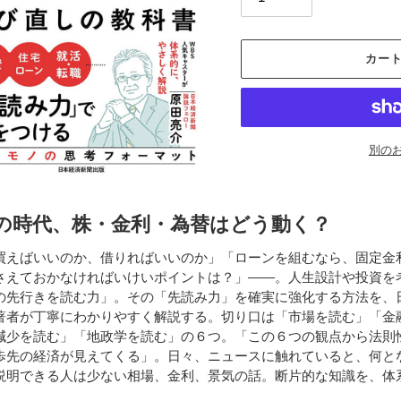
カー
別の
カ
ー
の時代、株・金利・為替はどう動く？
ト
に
買えばいいのか、借りればいいのか」「ローンを組むなら、固定金利
商
さえておかなければいけいポイントは？」――。人生設計や投資を
品
の先行きを読む力」。その「先読み力」を確実に強化する方法を、
を
著者が丁寧にわかりやすく解説する。切り口は「市場を読む」「金
追
減少を読む」「地政学を読む」の６つ。「この６つの観点から法則
加
歩先の経済が見えてくる」。日々、ニュースに触れていると、何と
す
説明できる人は少ない相場、金利、景気の話。断片的な知識を、体
る