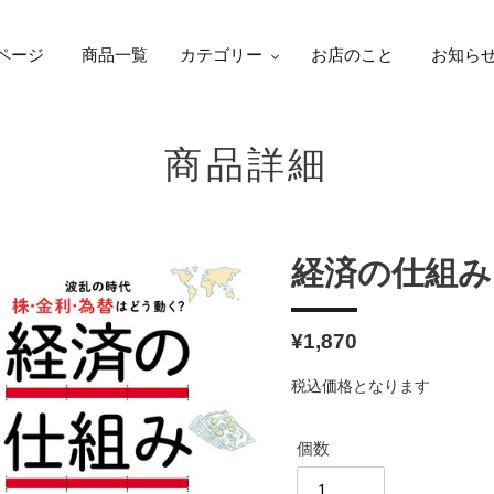
ページ
商品一覧
カテゴリー
お店のこと
お知ら
商品詳細
経済の仕組み
通
¥1,870
常
税込価格となります
価
格
個数