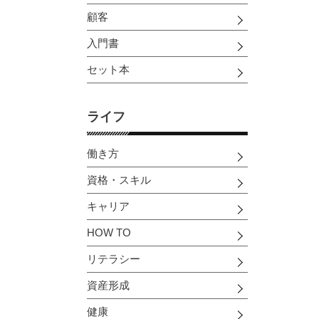
顧客
入門書
セット本
ライフ
働き方
資格・スキル
キャリア
HOW TO
リテラシー
資産形成
健康