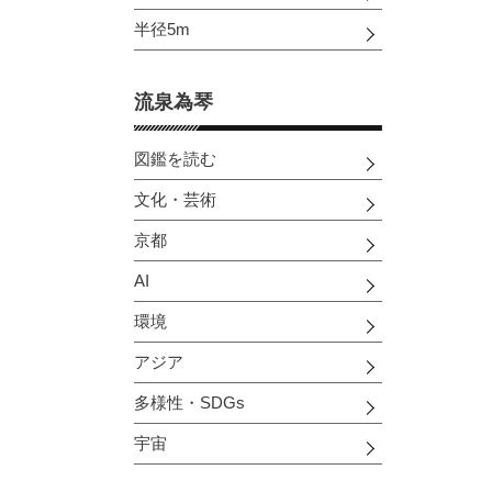
半径5m
流泉為琴
図鑑を読む
文化・芸術
京都
AI
環境
アジア
多様性・SDGs
宇宙