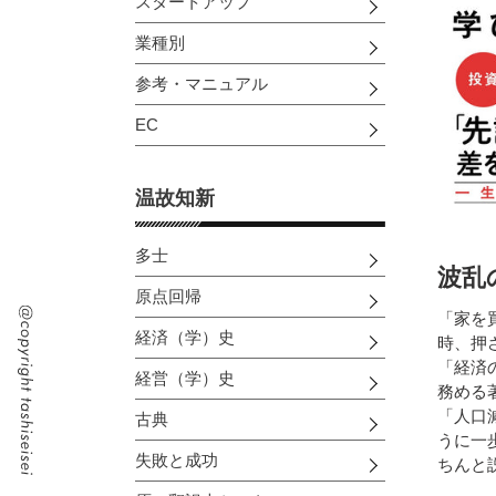
スタートアップ
業種別
参考・マニュアル
EC
温故知新
多士
波乱
原点回帰
「家を
経済（学）史
時、押
「経済
経営（学）史
務める
「人口
古典
うに一
失敗と成功
ちんと