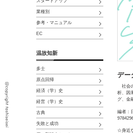
スタートアップ
業種別
参考・マニュアル
EC
温故知新
多士
デー
原点回帰
社会の
経済（学）史
析、因
グ、金
経営（学）史
編者：
古典
9784
失敗と成功
☆身近