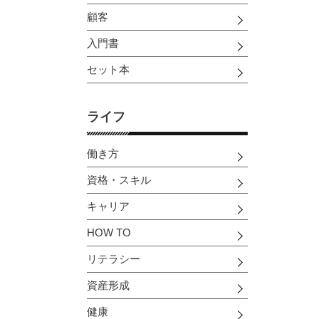
顧客
入門書
セット本
ライフ
働き方
資格・スキル
キャリア
HOW TO
リテラシー
資産形成
健康