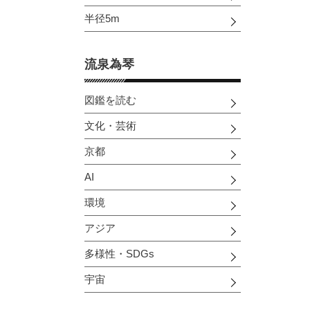
半径5m
流泉為琴
図鑑を読む
文化・芸術
京都
AI
環境
アジア
多様性・SDGs
宇宙