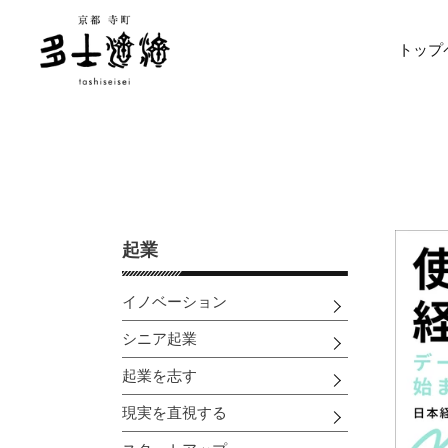
コ
ン
トップ
テ
ン
ツ
に
ス
キ
ッ
プ
す
起業
る
イノベーション
シニア起業
起業を志す
現実を直視する