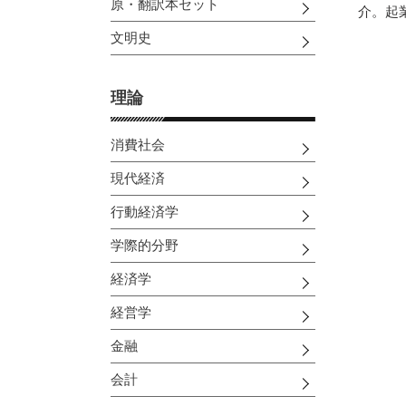
原・翻訳本セット
介。起
文明史
理論
消費社会
現代経済
行動経済学
学際的分野
経済学
経営学
金融
会計