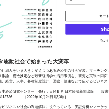
カー
別の
カ
ー
タ駆動社会で始まった大変革
ト
に
仕組みをいま大きく変えつつある経済学の社会実装。マッチング
商
果推論、構造推定など最新経済学の活用事例を、研究と実装の両面
品
融、経営、人事、各種制度設計、医療・健康などで広がるビジネス
を
追
日本経済研究センター 発行：日経ＢＰ 日本経済新聞出版 縦書き・
加
296113736 ［2022年10月24日1版3刷］
す
る
なビジネスや社会の課題解決に役立っている、実証分析やマーケッ