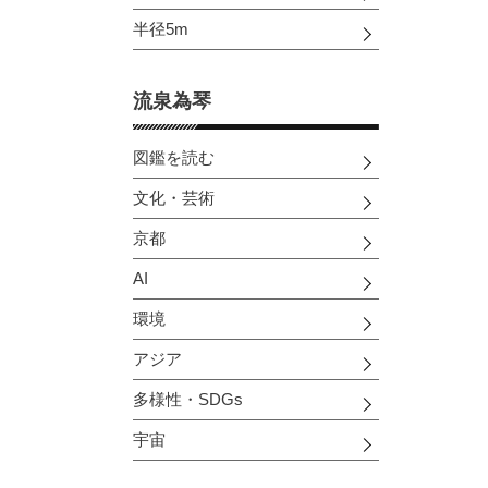
半径5m
流泉為琴
図鑑を読む
文化・芸術
京都
AI
環境
アジア
多様性・SDGs
宇宙