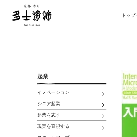
コ
ン
トップ
テ
ン
ツ
に
ス
キ
ッ
プ
す
起業
る
イノベーション
シニア起業
起業を志す
現実を直視する