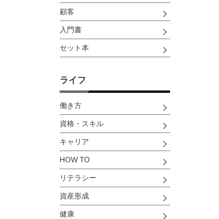
顧客
入門書
セット本
ライフ
働き方
資格・スキル
キャリア
HOW TO
リテラシー
資産形成
健康