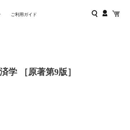
ログイン
検索
カー
せ
ご利用ガイド
済学 ［原著第9版］