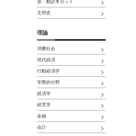
原・翻訳本セット
文明史
理論
消費社会
現代経済
行動経済学
学際的分野
経済学
経営学
金融
会計