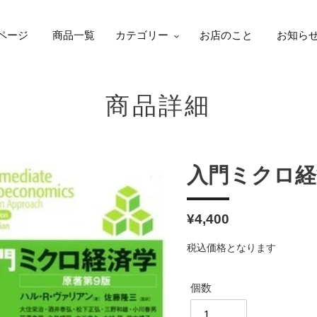
ページ
商品一覧
カテゴリー
お店のこと
お知ら
商品詳細
入門ミクロ経
通
¥4,400
常
税込価格となります
価
格
個数