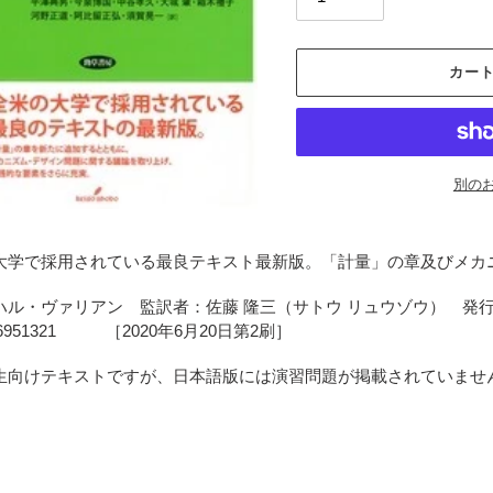
カー
別の
カ
ー
大学で採用されている最良テキスト最新版。「計量」の章及びメカ
ト
に
ハル・ヴァリアン 監訳者：佐藤 隆三（サトウ リュウゾウ） 発行：
商
326951321 ［2020年6月20日第2刷］
品
を
生向けテキストですが、日本語版には演習問題が掲載されていませ
追
加
す
る