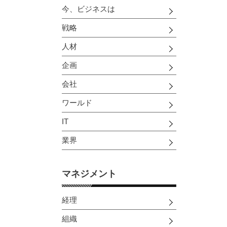
今、ビジネスは
戦略
人材
企画
会社
ワールド
IT
業界
マネジメント
経理
組織