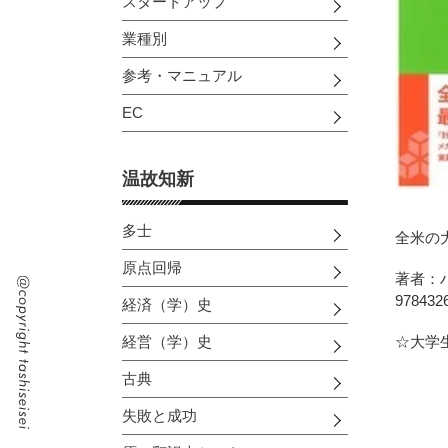
スタートアップ
業種別
参考・マニュアル
EC
温故知新
多士
全米の
原点回帰
著者：
9784
経済（学）史
経営（学）史
☆大学
古典
失敗と成功