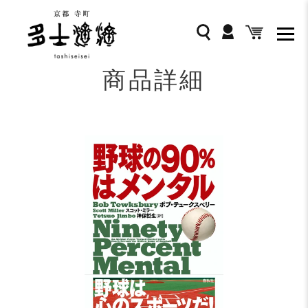
コ
ン
ログイン
検索
カート
テ
ン
ツ
商品詳細
に
ス
キ
ッ
プ
す
る