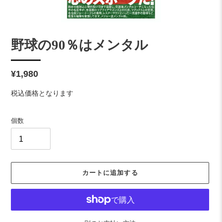
野球の90％はメンタル
通
¥1,980
常
税込価格となります
価
格
個数
カートに追加する