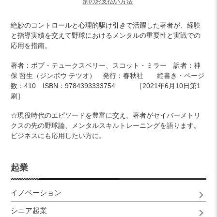
別のお支払い方法
カ
絶妙のコントロールと心理的駆け引きで活躍した著者が、経験
ー
と指導実績を交えて野球におけるメンタルの重要性と実戦での
ト
応用を指南。
に
商
著者：ボブ・テュークスベリー、
スコット・ミラー 訳者：
神
品
保 哲生（ジンボウ テツオ） 発行：
春秋社 縦書き・ページ
を
数：410 ISBN：9784393333754 ［2021年6月10日第1
追
刷］
加
す
☆現役時代のエピソードを豊富に交え、著者がセイバーメトリ
る
クスの先の野球論、メンタルスキルトレーニングを語ります。
ビジネスにも応用したい方に。
起業
イノベーション
シニア起業