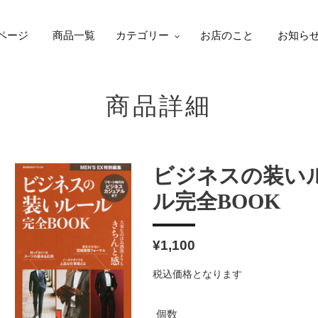
ページ
商品一覧
カテゴリー
お店のこと
お知ら
商品詳細
ビジネスの装い
ル完全BOOK
通
¥1,100
常
税込価格となります
価
格
個数