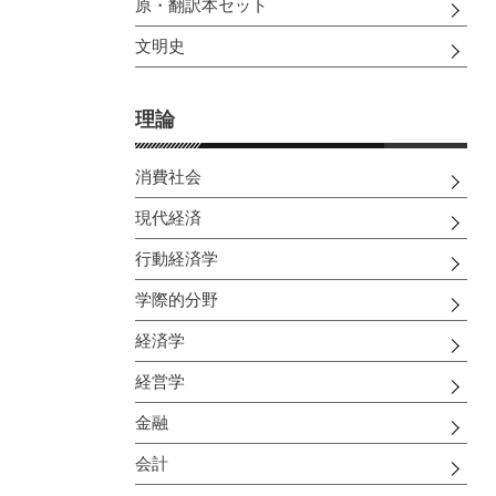
原・翻訳本セット
文明史
理論
消費社会
現代経済
行動経済学
学際的分野
経済学
経営学
金融
会計