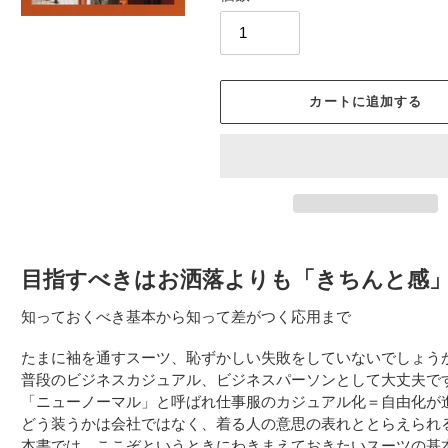
カートに追加する
カ
ー
目指すべきはお洒落よりも「きちんと感
ト
に
知っておくべき基本から知って差がつく応用まで
商
品
たまに袖を通すスーツ、恥ずかしい失敗をしていないでしょ
を
普段のビジネスカジュアル、ビジネスパーソンとして大丈夫で
追
「ニューノーマル」と呼ばれ仕事服のカジュアル化＝自由化が
加
どう装うかは会社ではなく、着る人の意思の表れととらえられ
す
本書では、ここぞというときにわきまえておきたいスーツの基