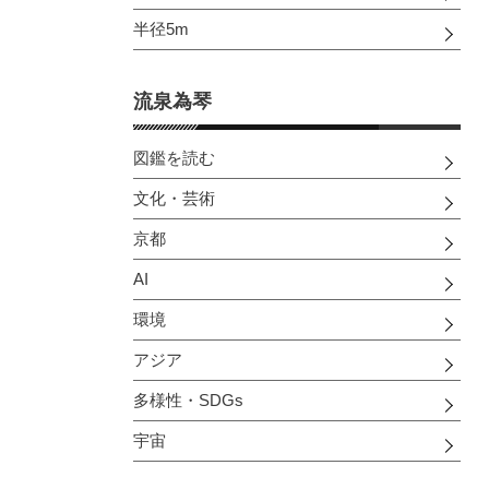
半径5m
流泉為琴
図鑑を読む
文化・芸術
京都
AI
環境
アジア
多様性・SDGs
宇宙