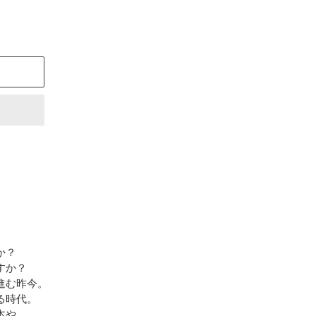
」
うか？
すか？
進む昨今。
る時代。
本や