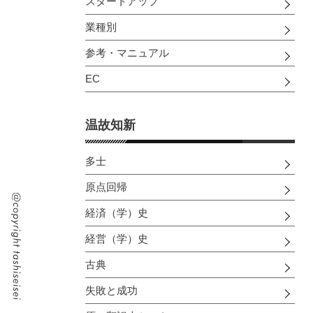
スタートアップ
業種別
参考・マニュアル
EC
温故知新
多士
原点回帰
経済（学）史
経営（学）史
古典
失敗と成功