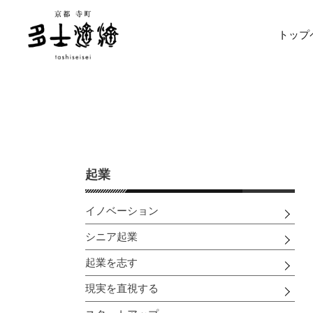
コ
ン
トップ
テ
ン
ツ
に
ス
キ
ッ
プ
す
起業
る
イノベーション
シニア起業
起業を志す
現実を直視する