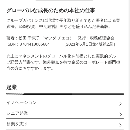
カ
グローバルな成長のための本社の仕事
ー
グループガバナンスに現場で長年取り組んできた著者による実
ト
践法。ESG投資、中期経営計画などを盛り込んだ最新版。
に
商
著者：松田 千恵子（マツダ チエコ） 発行：
税務経理協会
品
ISBN：9784419066604 ［2021年6月1日第4版第2刷］
を
追
☆主にマネジメントのグローバル化を前提とした実践的グルー
加
プ経営入門書です。海外拠点を持つ企業のコーポレート部門担
す
当の方におすすめします。
る
起業
イノベーション
シニア起業
起業を志す