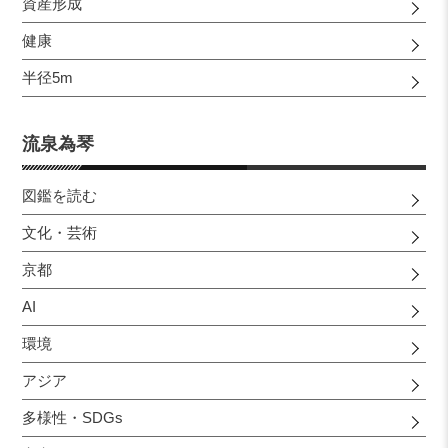
資産形成
健康
半径5m
流泉為琴
図鑑を読む
文化・芸術
京都
AI
環境
アジア
多様性・SDGs