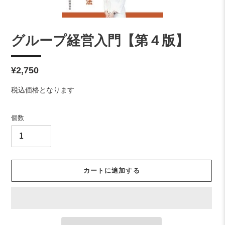
グループ経営入門【第４版】
通
¥2,750
常
税込価格となります
価
格
個数
カートに追加する