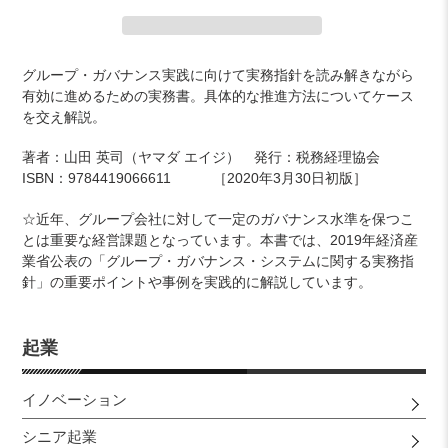
カ
グループ・ガバナンス実践に向けて実務指針を読み解きながら
ー
有効に進めるための実務書。具体的な推進方法についてケース
ト
を交え解説。
に
商
著者：山田 英司（ヤマダ エイジ） 発行：税務経理協会
品
ISBN：9784419066611 ［2020年3月30日初版］
を
追
☆近年、グループ会社に対して一定のガバナンス水準を保つこ
加
とは重要な経営課題となっています。本書では、2019年経済産
す
業省公表の「グループ・ガバナンス・システムに関する実務指
る
針」の重要ポイントや事例を実践的に解説しています。
起業
イノベーション
シニア起業