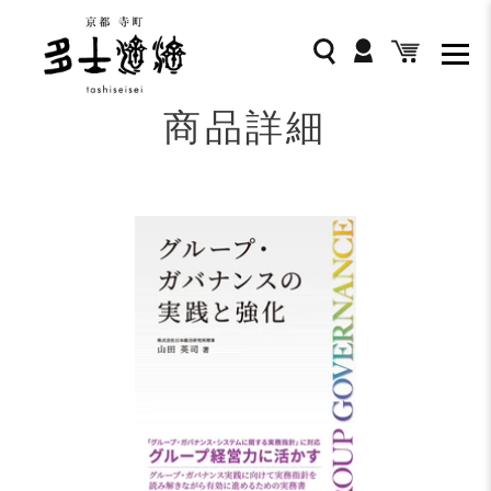
コ
ン
ログイン
検索
カート
テ
ン
ツ
商品詳細
に
ス
キ
ッ
プ
す
る