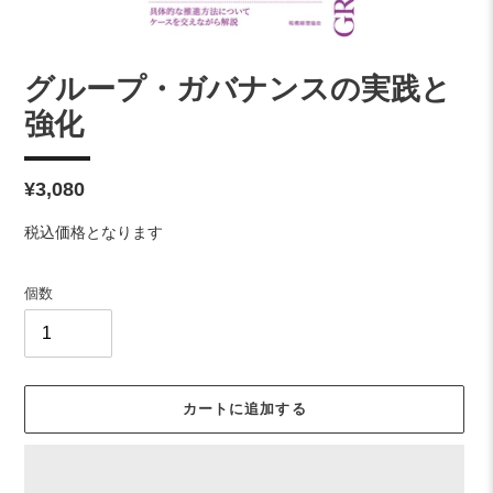
グループ・ガバナンスの実践と
強化
通
¥3,080
常
税込価格となります
価
格
個数
カートに追加する