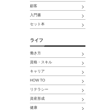
顧客
入門書
セット本
ライフ
働き方
資格・スキル
キャリア
HOW TO
リテラシー
資産形成
健康