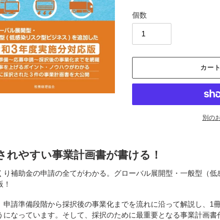
格
個数
カー
別の
カ
ー
されやすい事業計画書が書ける！
ト
に
くり補助金の申請の全てがわかる。グローバル展開型・一般型（低
商
版！
品
を
、申請準備段階から採択後の事業化までを流れに沿って解説し、1
追
うになっています。そして、採択のために最重要となる事業計画書