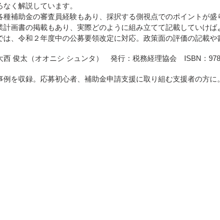
加
ろなく解説しています。
す
各種補助金の審査員経験もあり、採択する側視点でのポイントが盛
る
業計画書の掲載もあり、実際どのように組み立てて記載していけば
では、令和２年度中の公募要領改定に対応。政策面の評価の記載や
大西 俊太（オオニシ シュンタ） 発行：
税務経理協会 ISBN：978
事例を収録。応募初心者、補助金申請支援に取り組む支援者の方に