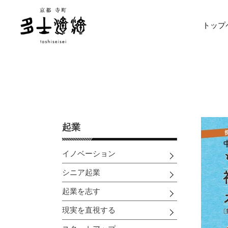
コ
ン
トップ
テ
ン
ツ
に
ス
キ
ッ
プ
す
起業
る
イノベーション
シニア起業
起業を志す
現実を直視する