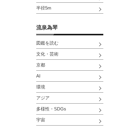
半径5m
流泉為琴
図鑑を読む
文化・芸術
京都
AI
環境
アジア
多様性・SDGs
宇宙