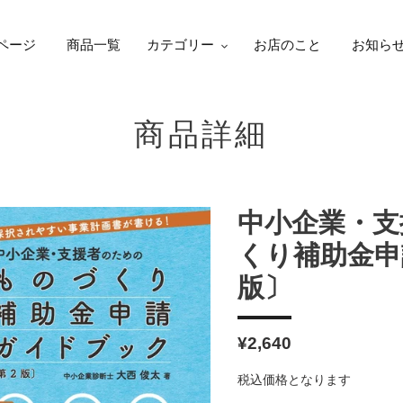
ページ
商品一覧
カテゴリー
お店のこと
お知ら
商品詳細
中小企業・支
くり補助金申
版〕
通
¥2,640
常
税込価格となります
価