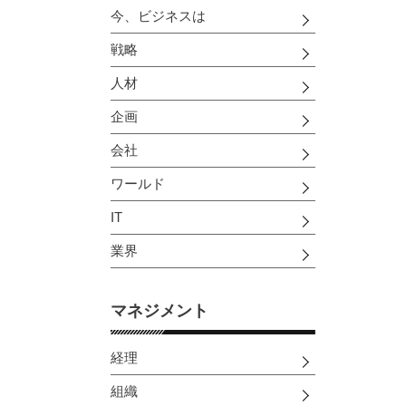
今、ビジネスは
戦略
人材
企画
会社
ワールド
IT
業界
マネジメント
経理
組織