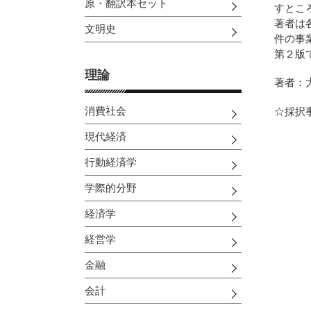
原・翻訳本セット
すとこ
著者は
文明史
件の事
第２版
理論
著者：
消費社会
☆採択
現代経済
行動経済学
学際的分野
経済学
経営学
金融
会計