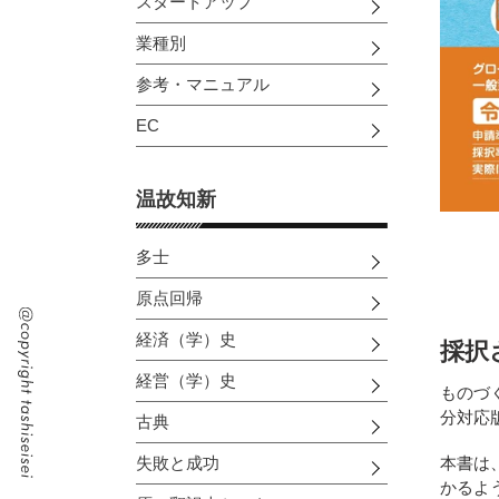
スタートアップ
業種別
参考・マニュアル
EC
温故知新
多士
原点回帰
経済（学）史
採択
経営（学）史
ものづ
分対応
古典
本書は
失敗と成功
かるよ