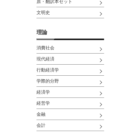
原・翻訳本セット
文明史
理論
消費社会
現代経済
行動経済学
学際的分野
経済学
経営学
金融
会計