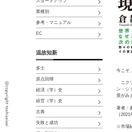
スタートアップ
業種別
参考・マニュアル
EC
温故知新
多士
今こそ
原点回帰
ニクソ
ン・シ
経済（学）史
景がみ
経営（学）史
著者：
古典
［202
失敗と成功
☆市場