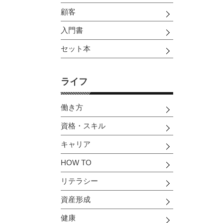
顧客
入門書
セット本
ライフ
働き方
資格・スキル
キャリア
HOW TO
リテラシー
資産形成
健康