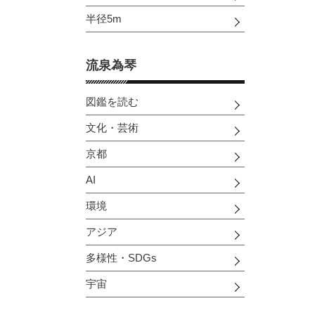
半径5m
流泉為琴
図鑑を読む
文化・芸術
京都
AI
環境
アジア
多様性・SDGs
宇宙