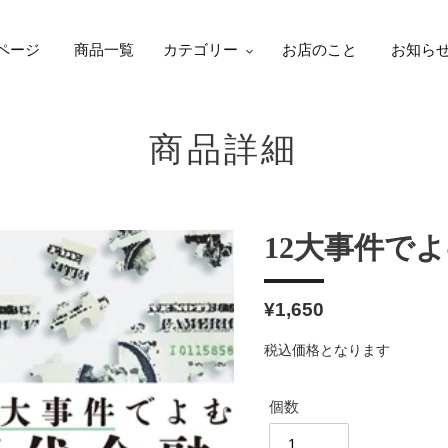
ページ
商品一覧
カテゴリー
お店のこと
お知ら
商品詳細
12大事件で
通
¥1,650
常
税込価格となります
価
格
個数