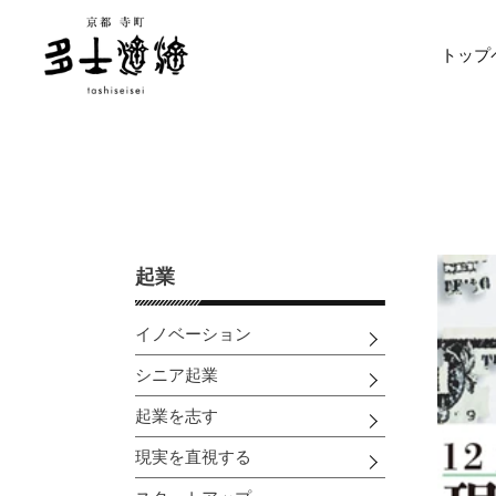
コ
ン
トップ
テ
ン
ツ
に
ス
キ
ッ
プ
す
起業
る
イノベーション
シニア起業
起業を志す
現実を直視する