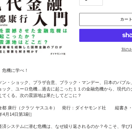
カー
別の
カ
ー
、危機に学べ！
ト
に
ン・ショック、プラザ合意、ブラック・マンデー、日本のバブル、
商
ョック、ユーロ危機…過去に起こった１１の金融危機から、現代の
品
えてくる。次の震源地は果たしてどこに？
を
追
倉都 康行（クラツ ヤスユキ） 発行：ダイヤモンド社 縦書き・ページ
加
1年4月14日第3刷］
す
る
経済システムに潜む危機は、なぜ繰り返されるのか？今こそ、学び