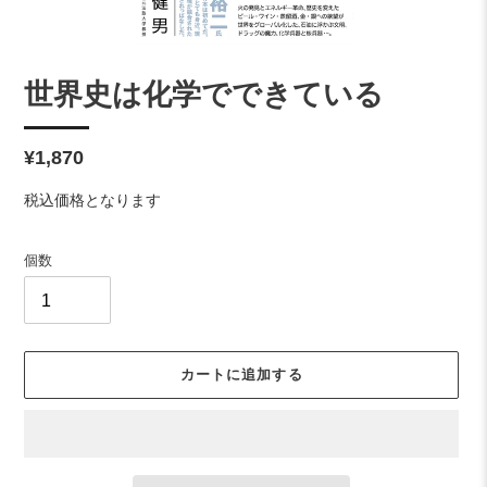
世界史は化学でできている
通
¥1,870
常
税込価格となります
価
格
個数
カートに追加する