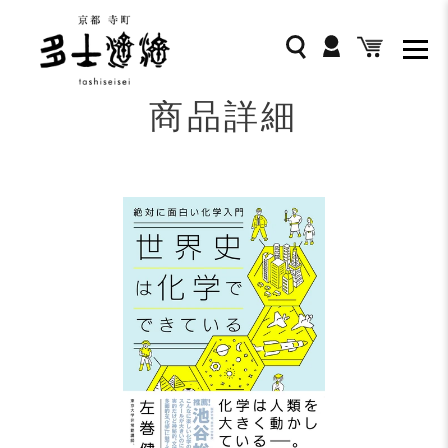
コ
ン
ログイン
検索
カート
テ
ン
ツ
商品詳細
に
ス
キ
ッ
プ
す
る