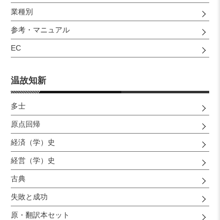
業種別
参考・マニュアル
EC
温故知新
多士
原点回帰
経済（学）史
経営（学）史
古典
失敗と成功
原・翻訳本セット