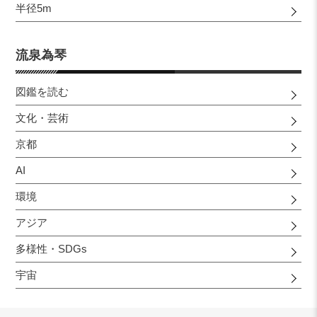
半径5m
流泉為琴
図鑑を読む
文化・芸術
京都
AI
環境
アジア
多様性・SDGs
宇宙