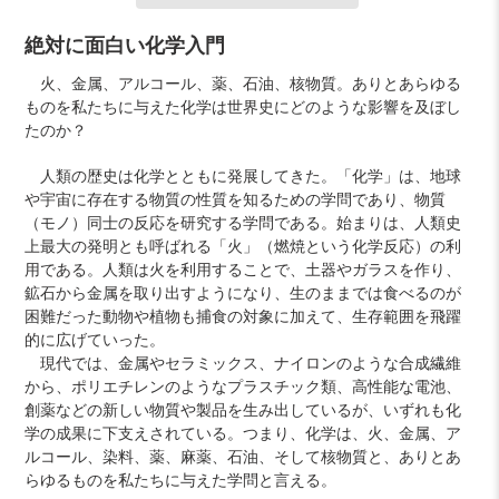
カ
絶対に面白い化学入門
ー
火、金属、アルコール、薬、石油、核物質。ありとあらゆる
ト
ものを私たちに与えた化学は世界史にどのような影響を及ぼし
に
たのか？
商
品
人類の歴史は化学とともに発展してきた。「化学」は、地球
を
や宇宙に存在する物質の性質を知るための学問であり、物質
追
（モノ）同士の反応を研究する学問である。始まりは、人類史
加
上最大の発明とも呼ばれる「火」（燃焼という化学反応）の利
す
用である。人類は火を利用することで、土器やガラスを作り、
る
鉱石から金属を取り出すようになり、生のままでは食べるのが
困難だった動物や植物も捕食の対象に加えて、生存範囲を飛躍
的に広げていった。
現代では、金属やセラミックス、ナイロンのような合成繊維
から、ポリエチレンのようなプラスチック類、高性能な電池、
創薬などの新しい物質や製品を生み出しているが、いずれも化
学の成果に下支えされている。つまり、化学は、火、金属、ア
ルコール、染料、薬、麻薬、石油、そして核物質と、ありとあ
らゆるものを私たちに与えた学問と言える。