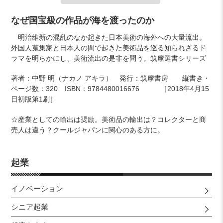
カ
なぜ国宝級の作品が海を渡ったのか
ー
明治維新の混乱のなか起きた日本美術の海外への大量流出。
ト
外国人蒐集家と日本人の間で起きた美術品を巡る知られざるド
に
ラマを明らかにし、美術流出の是非を問う。筑摩選書シリーズ
商
品
著者：中野 明（ナカノ アキラ） 発行：筑摩書房 縦書き・
を
ページ数：320 ISBN：9784480016676 ［2018年4月15
追
日初版第1刷］
加
す
☆産業としての輸出は奨励。美術品の輸出は？コレクターと商
る
売人は違う？クールジャパンに関心のある方に。
起業
イノベーション
シニア起業