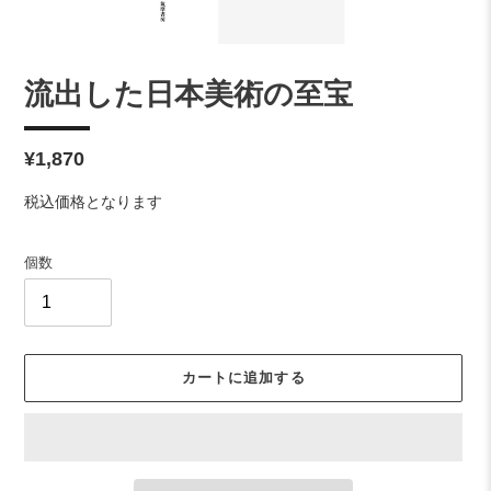
流出した日本美術の至宝
通
¥1,870
常
税込価格となります
価
格
個数
カートに追加する