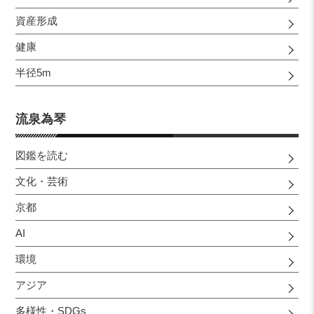
資産形成
健康
半径5m
流泉為琴
図鑑を読む
文化・芸術
京都
AI
環境
アジア
多様性・SDGs