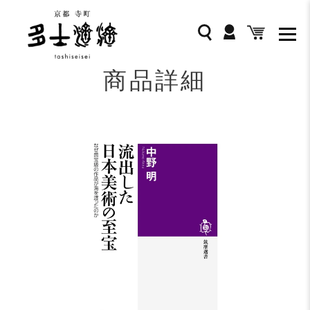
コ
ン
ログイン
検索
カート
テ
ン
ツ
商品詳細
に
ス
キ
ッ
プ
す
る