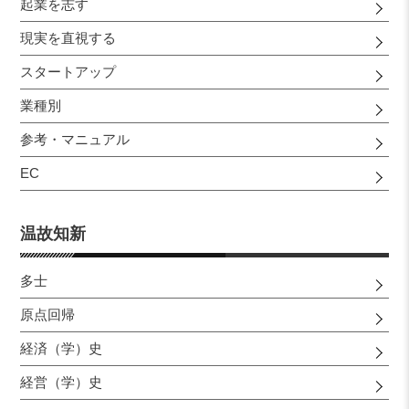
起業を志す
現実を直視する
スタートアップ
業種別
参考・マニュアル
EC
温故知新
多士
原点回帰
経済（学）史
経営（学）史