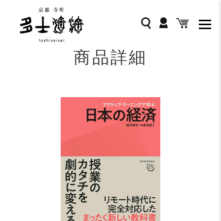
コ
ン
ログイン
検索
カート
テ
ン
ツ
商品詳細
に
ス
キ
ッ
プ
す
る