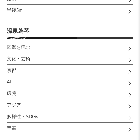
半径5m
流泉為琴
図鑑を読む
文化・芸術
京都
AI
環境
アジア
多様性・SDGs
宇宙