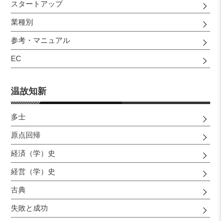
スタートアップ
業種別
参考・マニュアル
EC
温故知新
多士
原点回帰
経済（学）史
経営（学）史
古典
失敗と成功