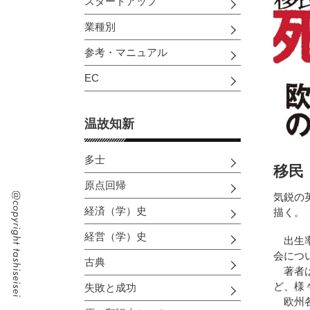
スタートアップ
業種別
参考・マニュアル
EC
温故知新
多士
移民
原点回帰
気鋭の
経済（学）史
描く。
経営（学）史
出生率
会につ
古典
著者は
ど、様
失敗と成功
欧州各