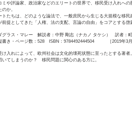
ミや評論家、政治家などのエリートの世界で、移民受け入れへの
たのか。
トたちは、どのような論法で、一般庶民から生じる大規模な移民
前提としてきた「人権、法の支配、言論の自由」をコアとする啓
ダグラス・マレー 解説者：中野 剛志（ナカノ タケシ） 訳者：町
書き・ページ数：528 ISBN：
9784492444504 ［2019年3
受け入れによって、欧州社会は文化的壊死状態に至ったとする著者
招いてしまうのか？ 移民問題に関心のある方に。