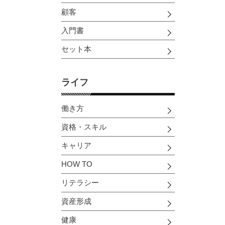
顧客
入門書
セット本
ライフ
働き方
資格・スキル
キャリア
HOW TO
リテラシー
資産形成
健康