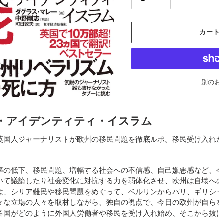
カー
別の
カ
ー
・アイデンティティ・イスラム
ト
に
英国人ジャーナリストが欧州の移民問題を徹底ルポ。移民受け入れ
商
品
を
の低下、移民問題、増幅する社会への不信感、自己嫌悪感など、
追
いて議論したり社会変化に対抗する力を弱体化させ、欧州は自壊へ
加
、シリア難民や移民問題をめぐって、ベルリンからパリ、ギリシ
す
々な立場の人々を取材しながら、独自の視点で、今日の欧州が自ら
る
国がどのように外国人労働者や移民を受け入れ始め、そこから抜