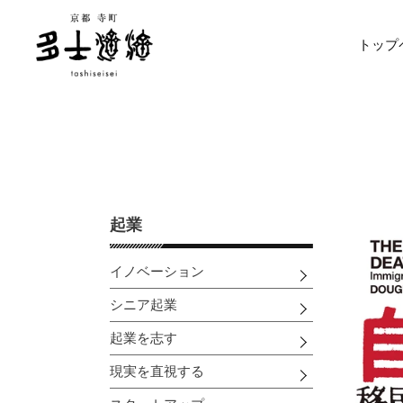
コ
ン
トップ
テ
ン
ツ
に
ス
キ
ッ
プ
す
起業
る
イノベーション
シニア起業
起業を志す
現実を直視する