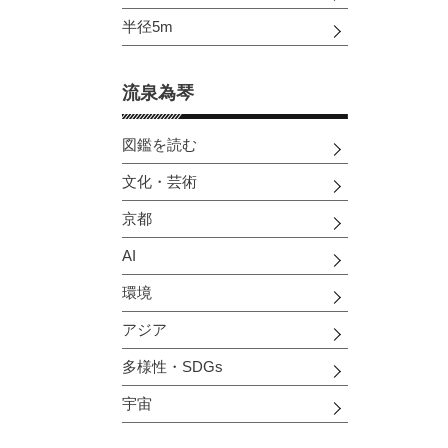
半径5m
流泉為琴
図鑑を読む
文化・芸術
京都
AI
環境
アジア
多様性・SDGs
宇宙