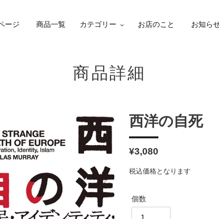
ページ
商品一覧
カテゴリー
お店のこと
お知ら
商品詳細
西洋の自死
通
¥3,080
常
税込価格となります
価
格
個数