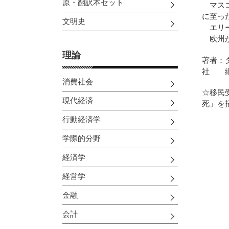
原・翻訳本セット
マスコ
に至っ
文明史
エリー
欧州が
理論
著者：
社 縦
消費社会
☆移民
現代経済
死」を
行動経済学
学際的分野
経済学
経営学
金融
会計