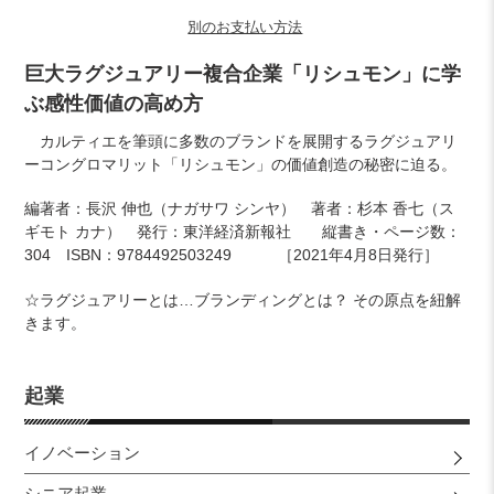
別のお支払い方法
カ
巨大ラグジュアリー複合企業「リシュモン」に学
ー
ぶ感性価値の高め方
ト
に
カルティエを筆頭に多数のブランドを展開するラグジュアリ
商
ーコングロマリット「リシュモン」の価値創造の秘密に迫る。
品
を
編著者：長沢 伸也（ナガサワ シンヤ） 著者：杉本 香七（ス
追
ギモト カナ） 発行：東洋経済新報社 縦書き・ページ数：
加
304 ISBN：9784492503249 ［2021年4月8日発行］
す
☆ラグジュアリーとは…ブランディングとは？ その原点を紐解
る
きます。
起業
イノベーション
シニア起業