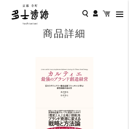
コ
ン
ログイン
検索
カート
テ
ン
ツ
商品詳細
に
ス
キ
ッ
プ
す
る