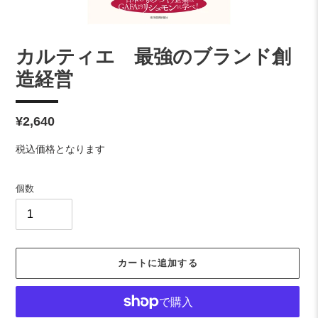
カルティエ 最強のブランド創
造経営
通
¥2,640
常
税込価格となります
価
格
個数
カートに追加する