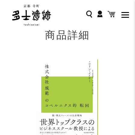
コ
ン
ログイン
検索
カート
テ
ン
ツ
商品詳細
に
ス
キ
ッ
プ
す
る