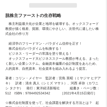
カ
脱株主ファーストの生存戦略
ー
株主利益最大化が企業と地球を破壊する。オックスフォード
ト
教授が描く格差、貧困、環境にやさしい、次世代に遺したい株
に
式会社の作り方
商
品
経済学のフリードマン・パラダイム信仰を正す！
を
株式会社のパラダイムを転換する！
追
ビジネス・リーダーの常識を塗り替える！
加
オックスフォード大ビジネススクール教授が考える、
まった
す
く新しい企業システム。
金融資本偏重の会計制度をあらため、
る
人的資本、自然資本、社会資本を組み入れるよう提言。
著者：コリン・メイヤー 監訳者：宮島 英昭（ミヤジマ ヒデア
キ） 訳者：清水 真人（シミズ マサト）、河西 卓弥（カワニ
シ タクヤ） 発行：東洋経済新報社 縦書き・ページ数：
512 ISBN：9784492534342 ［2021年4月15日発行］
☆株式会社制度を使って、社会課題を解決する方法とは？ 起