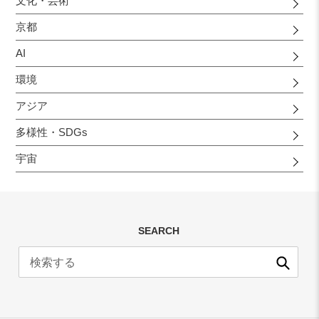
文化・芸術
京都
AI
環境
アジア
多様性・SDGs
宇宙
SEARCH
送
信