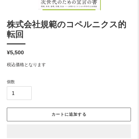
株式会社規範のコペルニクス的
転回
通
¥5,500
常
税込価格となります
価
格
個数
カートに追加する