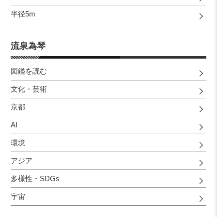
半径5m
流泉為琴
図鑑を読む
文化・芸術
京都
AI
環境
アジア
多様性・SDGs
宇宙