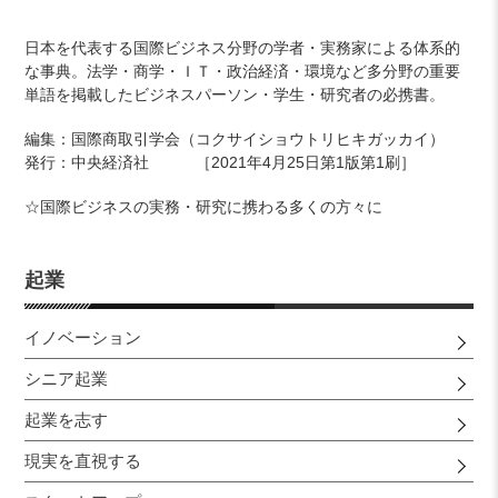
カ
日本を代表する国際ビジネス分野の学者・実務家による体系的
ー
な事典。法学・商学・ＩＴ・政治経済・環境など多分野の重要
ト
単語を掲載したビジネスパーソン・学生・研究者の必携書。
に
商
編集：国際商取引学会（コクサイショウトリヒキガッカイ）
品
発行：中央経済社 ［2021年4月25日第1版第1刷］
を
追
☆国際ビジネスの実務・研究に携わる多くの方々に
加
す
る
起業
イノベーション
シニア起業
起業を志す
現実を直視する