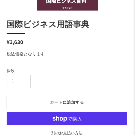
国際ビジネス用語事典
通
¥3,630
常
税込価格となります
価
格
個数
カートに追加する
別のお支払い方法