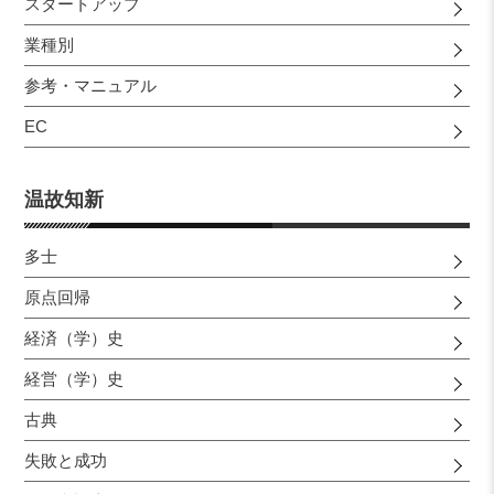
スタートアップ
業種別
参考・マニュアル
EC
温故知新
多士
原点回帰
経済（学）史
経営（学）史
古典
失敗と成功