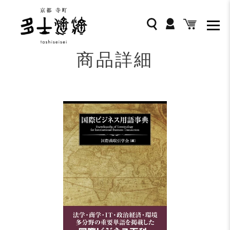
コ
ン
ログイン
検索
カート
テ
ン
ツ
商品詳細
に
ス
キ
ッ
プ
す
る