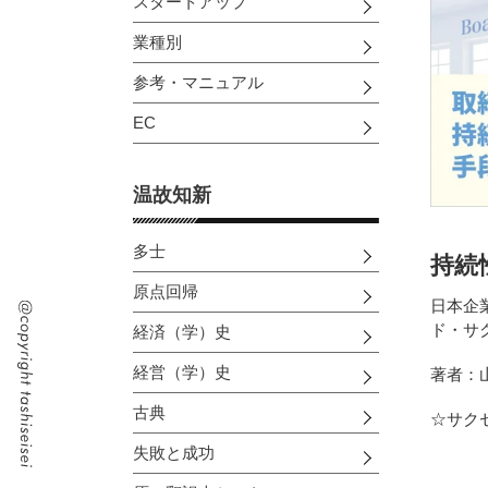
スタートアップ
業種別
参考・マニュアル
EC
温故知新
多士
持続
原点回帰
日本企
ド・サ
経済（学）史
経営（学）史
著者：
古典
☆サク
失敗と成功