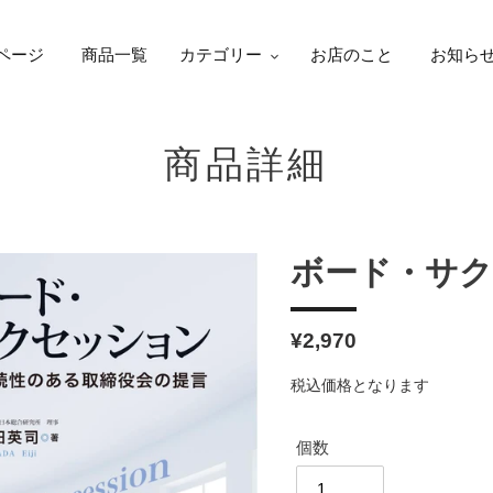
ページ
商品一覧
カテゴリー
お店のこと
お知ら
商品詳細
ボード・サ
通
¥2,970
常
税込価格となります
価
格
個数