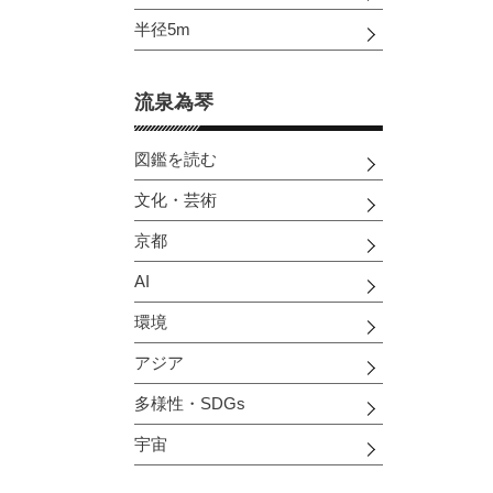
半径5m
流泉為琴
図鑑を読む
文化・芸術
京都
AI
環境
アジア
多様性・SDGs
宇宙