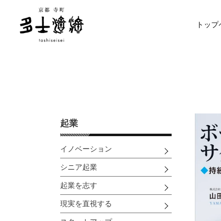
コ
ン
トップ
テ
ン
ツ
に
ス
キ
ッ
プ
す
起業
る
イノベーション
シニア起業
起業を志す
現実を直視する