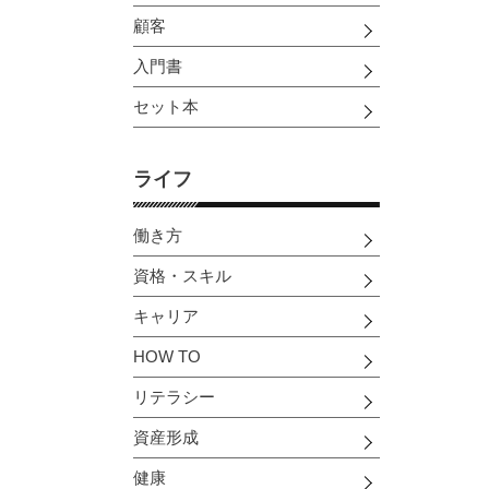
顧客
入門書
セット本
ライフ
働き方
資格・スキル
キャリア
HOW TO
リテラシー
資産形成
健康