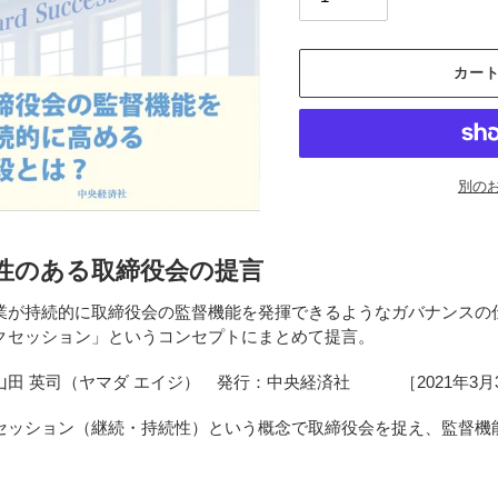
カー
別の
カ
ー
性のある取締役会の提言
ト
に
業が持続的に取締役会の監督機能を発揮できるようなガバナンスの
商
クセッション」というコンセプトにまとめて提言。
品
を
山田 英司（ヤマダ エイジ） 発行：中央経済社 ［2021年3月3
追
加
セッション（継続・持続性）という概念で取締役会を捉え、監督機
す
る