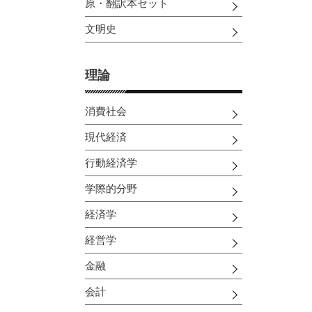
原・翻訳本セット
文明史
理論
消費社会
現代経済
行動経済学
学際的分野
経済学
経営学
金融
会計