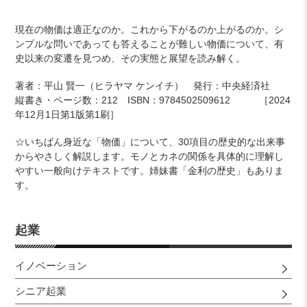
カ
現在の物価は適正なのか。これから下がるのか上がるのか。シ
ー
ンプルな問いであっても答えることが難しい物価について、有
ト
史以来の変遷を見つめ、その実態と展望を読み解く。
に
商
著者：平山 賢一（ヒラヤマ ケンイチ） 発行：中央経済社
品
縦書き・ページ数：212 ISBN：9784502509612 ［2024
を
年12月1日第1版第1刷］
追
加
☆いちばん身近な「物価」について、30項目の歴史的な出来事
す
からやさしく解説します。モノとカネの関係を具体的に理解し
る
やすい一般向けテキストです。姉妹書「金利の歴史」もありま
す。
起業
イノベーション
シニア起業