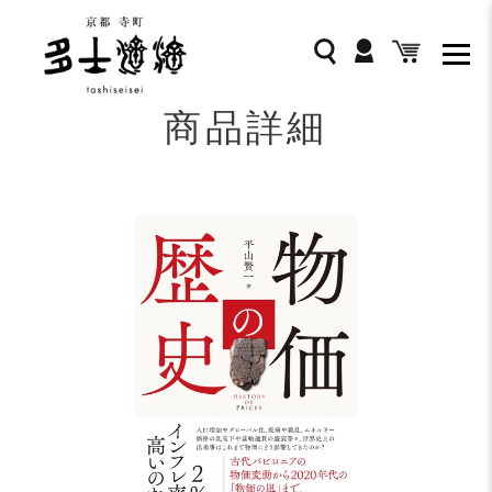
コ
ン
ログイン
検索
カート
テ
ン
ツ
商品詳細
に
ス
キ
ッ
プ
す
る