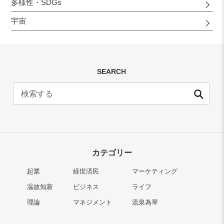
多様性・SDGs
宇宙
SEARCH
送
信
カテゴリー
起業
経世済民
マーケティング
温故知新
ビジネス
ライフ
理論
マネジメント
流泉為琴