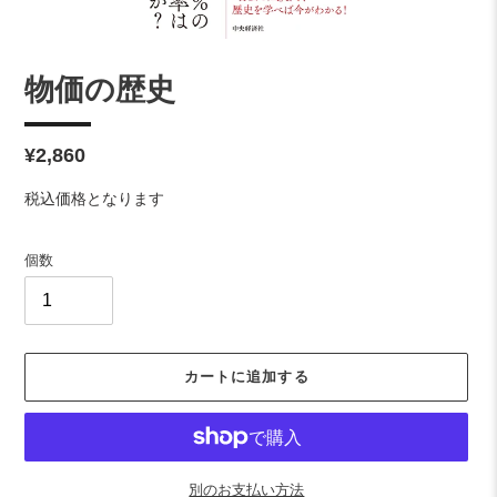
物価の歴史
通
¥2,860
常
税込価格となります
価
格
個数
カートに追加する
別のお支払い方法