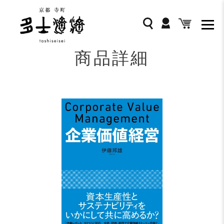
コ
ン
ログイン
検索
カート
テ
ン
ツ
商品詳細
に
ス
キ
ッ
プ
す
る