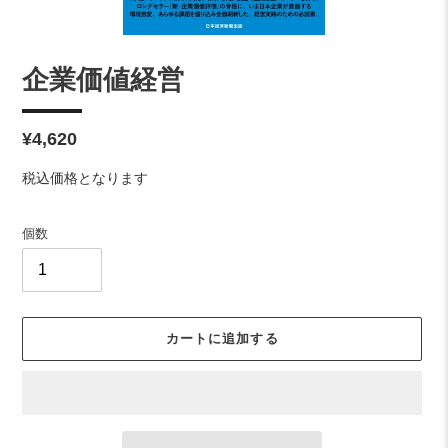
企業価値経営
通
¥4,620
常
税込価格となります
価
格
個数
カートに追加する