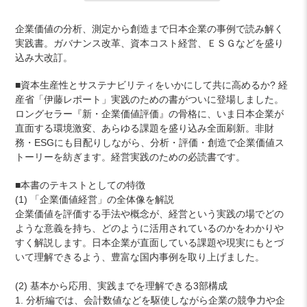
カ
企業価値の分析、測定から創造まで日本企業の事例で読み解く
ー
実践書。ガバナンス改革、資本コスト経営、ＥＳＧなどを盛り
ト
込み大改訂。
に
商
■資本生産性とサステナビリティをいかにして共に高めるか? 経
品
産省「伊藤レポート」実践のための書がついに登場しました。
を
ロングセラー『新・企業価値評価』の骨格に、いま日本企業が
追
直面する環境激変、あらゆる課題を盛り込み全面刷新。非財
加
務・ESGにも目配りしながら、分析・評価・創造で企業価値ス
す
トーリーを紡ぎます。経営実践のための必読書です。
る
■本書のテキストとしての特徴
(1) 「企業価値経営」の全体像を解説
企業価値を評価する手法や概念が、経営という実践の場でどの
ような意義を持ち、どのように活用されているのかをわかりや
すく解説します。日本企業が直面している課題や現実にもとづ
いて理解できるよう、豊富な国内事例を取り上げました。
(2) 基本から応用、実践までを理解できる3部構成
1. 分析編では、会計数値などを駆使しながら企業の競争力や企