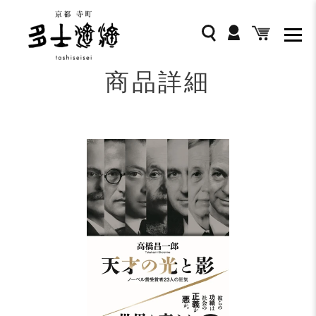
コ
ン
ログイン
検索
カート
テ
ン
ツ
商品詳細
に
ス
キ
ッ
プ
す
る