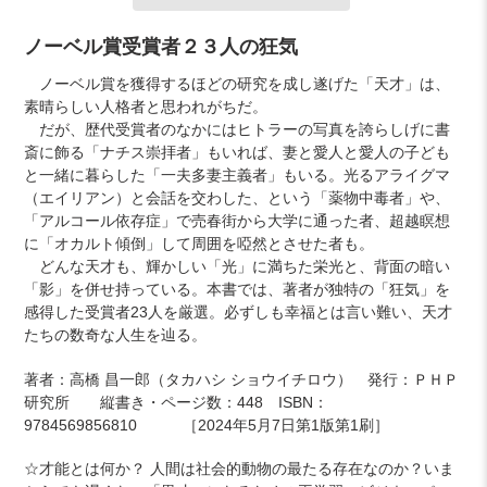
カ
ノーベル賞受賞者２３人の狂気
ー
ノーベル賞を獲得するほどの研究を成し遂げた「天才」は、
ト
素晴らしい人格者と思われがちだ。
に
だが、歴代受賞者のなかにはヒトラーの写真を誇らしげに書
商
斎に飾る「ナチス崇拝者」もいれば、妻と愛人と愛人の子ども
品
と一緒に暮らした「一夫多妻主義者」もいる。光るアライグマ
を
（エイリアン）と会話を交わした、という「薬物中毒者」や、
追
「アルコール依存症」で売春街から大学に通った者、超越瞑想
加
に「オカルト傾倒」して周囲を啞然とさせた者も。
す
どんな天才も、輝かしい「光」に満ちた栄光と、背面の暗い
る
「影」を併せ持っている。本書では、著者が独特の「狂気」を
感得した受賞者23人を厳選。必ずしも幸福とは言い難い、天才
たちの数奇な人生を辿る。
著者：高橋 昌一郎（タカハシ ショウイチロウ） 発行：ＰＨＰ
研究所 縦書き・ページ数：448
ISBN：
9784569856810 ［2024年5月7日第1版第1刷］
☆
才能とは何か？ 人間は社会的動物の最たる存在なのか？いま