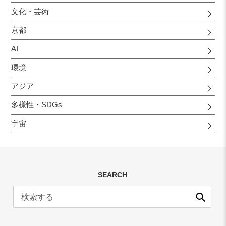
文化・芸術
京都
AI
環境
アジア
多様性・SDGs
宇宙
SEARCH
送
信