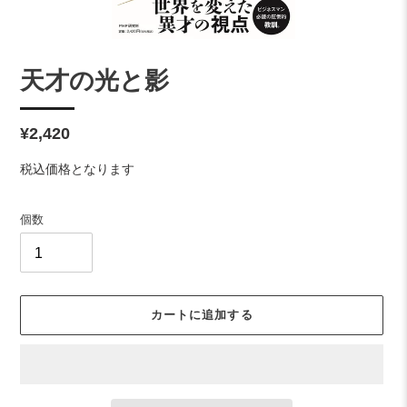
天才の光と影
通
¥2,420
常
税込価格となります
価
格
個数
カートに追加する