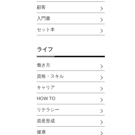
顧客
入門書
セット本
ライフ
働き方
資格・スキル
キャリア
HOW TO
リテラシー
資産形成
健康