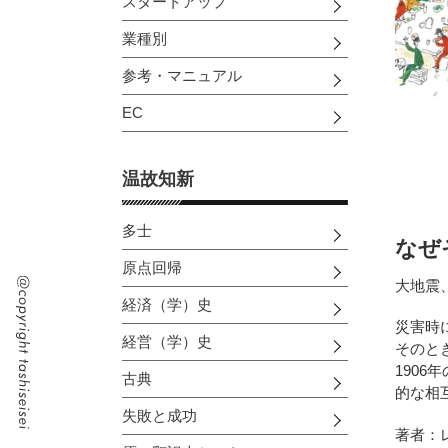
スタートアップ
業種別
参考・マニュアル
EC
温故知新
多士
なぜ
原点回帰
大地震
経済（学）史
災害時
経営（学）史
そのと
190
古典
的な相
失敗と成功
著者：