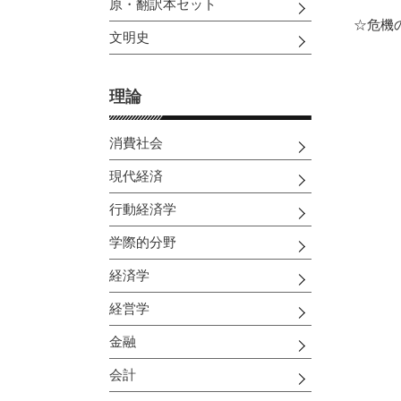
原・翻訳本セット
☆危機
文明史
理論
消費社会
現代経済
行動経済学
学際的分野
経済学
経営学
金融
会計