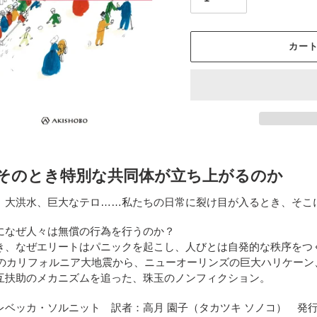
カー
カ
ー
そのとき特別な共同体が立ち上がるのか
ト
に
、大洪水、巨大なテロ……私たちの日常に裂け目が入るとき、そこ
商
品
になぜ人々は無償の行為を行うのか？
を
き、なぜエリートはパニックを起こし、人びとは自発的な秩序をつ
追
6年のカリフォルニア大地震から、ニューオーリンズの巨大ハリケーン
加
互扶助のメカニズムを追った、珠玉のノンフィクション。
す
る
レベッカ・ソルニット 訳者：高月 園子（タカツキ ソノコ） 発