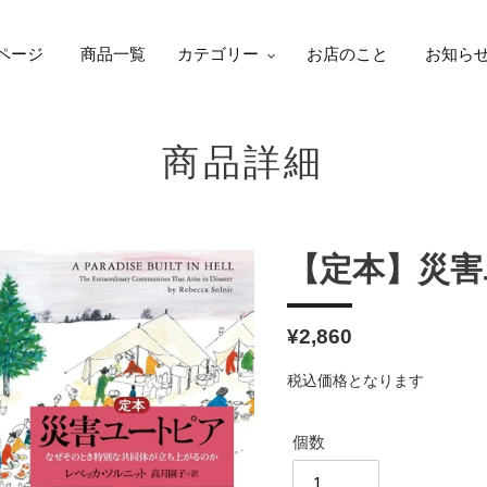
ページ
商品一覧
カテゴリー
お店のこと
お知ら
商品詳細
【定本】災害
通
¥2,860
常
税込価格となります
価
格
個数