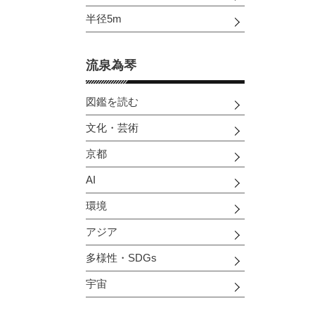
半径5m
流泉為琴
図鑑を読む
文化・芸術
京都
AI
環境
アジア
多様性・SDGs
宇宙