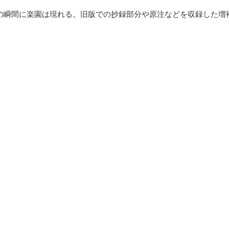
の瞬間に楽園は現れる。旧版での抄録部分や原注などを収録した増補