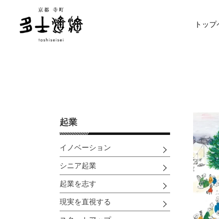
コ
ン
トップ
テ
ン
ツ
に
ス
キ
ッ
プ
す
起業
る
イノベーション
シニア起業
起業を志す
現実を直視する