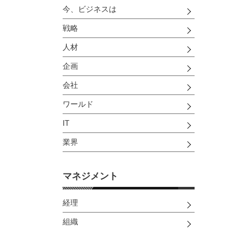
今、ビジネスは
戦略
人材
企画
会社
ワールド
IT
業界
マネジメント
経理
組織