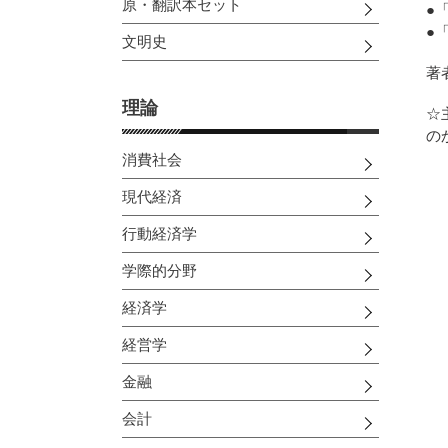
原・翻訳本セット
●
●
文明史
著
理論
☆
の
消費社会
現代経済
行動経済学
学際的分野
経済学
経営学
金融
会計