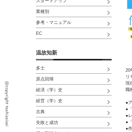
スタートアップ
業種別
参考・マニュアル
EC
温故知新
多士
2
リ
原点回帰
現
職
経済（学）史
経営（学）史
●
●
古典
●
●
失敗と成功
●