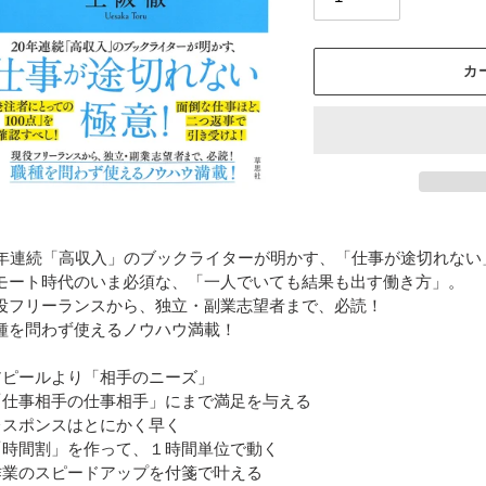
カ
カ
ー
0年連続「高収入」のブックライターが明かす、「仕事が途切れない
ト
モート時代のいま必須な、「一人でいても結果も出す働き方」。
に
役フリーランスから、独立・副業志望者まで、必読！
商
種を問わず使えるノウハウ満載！
品
を
アピールより「相手のニーズ」
追
「仕事相手の仕事相手」にまで満足を与える
加
レスポンスはとにかく早く
す
「時間割」を作って、１時間単位で動く
る
作業のスピードアップを付箋で叶える