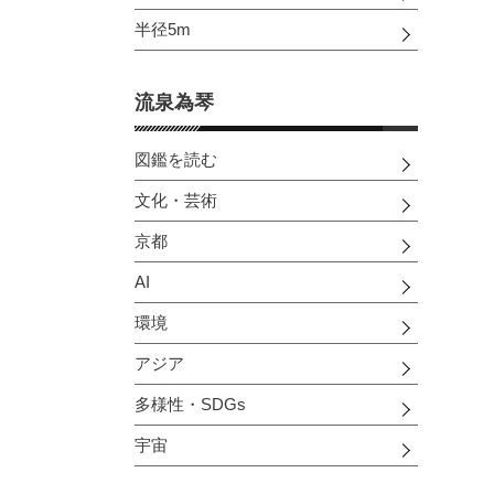
半径5m
流泉為琴
図鑑を読む
文化・芸術
京都
AI
環境
アジア
多様性・SDGs
宇宙