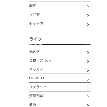
顧客
入門書
セット本
ライフ
働き方
資格・スキル
キャリア
HOW TO
リテラシー
資産形成
健康