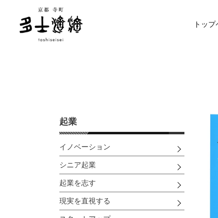
コ
ン
トップ
テ
ン
ツ
に
ス
キ
ッ
プ
す
起業
る
イノベーション
シニア起業
起業を志す
現実を直視する