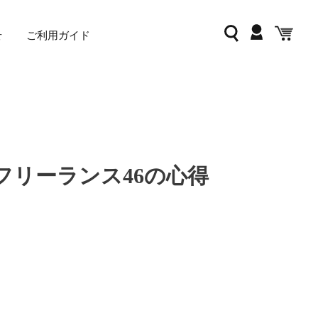
ログイン
検索
カー
せ
ご利用ガイド
フリーランス46の心得