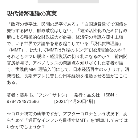
カ
現代貨幣理論の真実
ー
「政府の赤字は、民間の黒字である」「自国通貨建てで国債を
ト
発行する限り、財政破綻はしない」「経済活性化のためには政
に
府による積極的な財政拡大が必要」経済学の常識を覆す主張
商
で、いま世界で大論争を巻き起こしている「現代貨幣理論」
品
（MMT）。はたしてMMTは異端のトンデモ経済理論なのか？
を
それともデフレ脱出・経済復活の切り札になるのか？ 前内閣
追
官房参与で、アベノミクスの問題点を知り尽くした著者が描
加
く、実践的MMT理論入門にして、日本経済再生のシナリオ。消
す
費増税、長期デフレに苦しむ日本経済を復活させる道がここに
る
ある。
著者：藤井 聡（フジイ サトシ） 発行：晶文社 ISBN：
9784794971586 ［2021年4月20日4刷］
☆コロナ禍前の執筆ですが、アフターコロナという状況下、あ
らためて「適正なインフレを目指すMMT」を“解読”して
みては
いかがでしょうか？