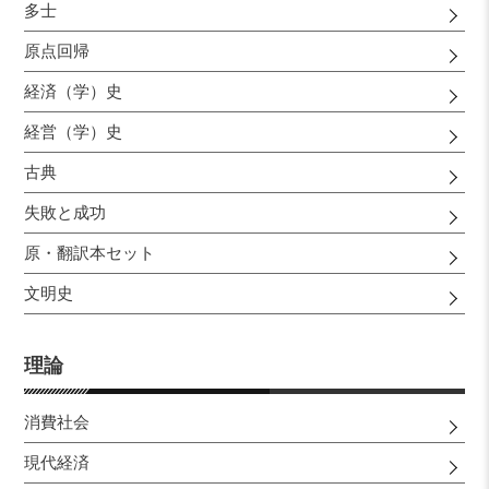
多士
原点回帰
経済（学）史
経営（学）史
古典
失敗と成功
原・翻訳本セット
文明史
理論
消費社会
現代経済