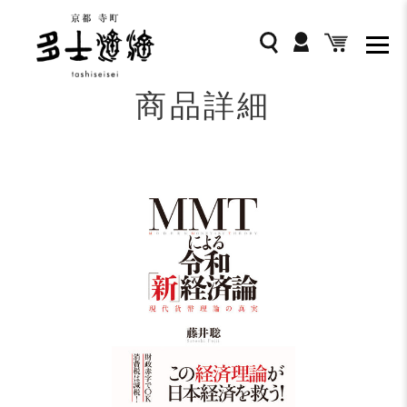
コ
ン
ログイン
検索
カート
テ
ン
ツ
商品詳細
に
ス
キ
ッ
プ
す
る