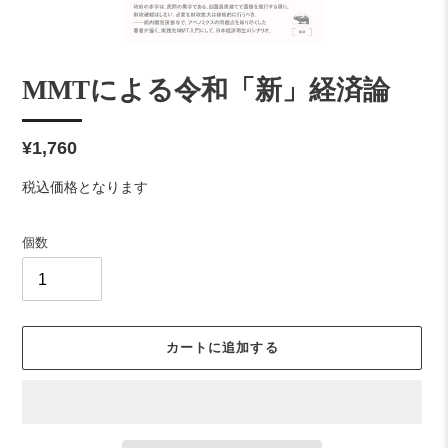
MMTによる令和「新」経済論
通
¥1,760
常
税込価格となります
価
格
個数
カートに追加する