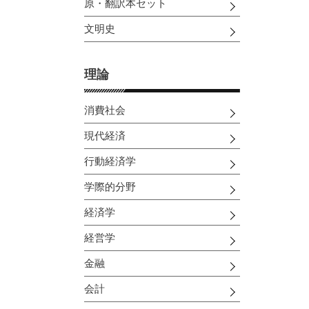
原・翻訳本セット
文明史
理論
消費社会
現代経済
行動経済学
学際的分野
経済学
経営学
金融
会計