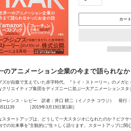
カー
カ
ー
一のアニメーション企業の今まで語られなか
ト
に
ブズが自腹で支えていた赤字時代、『トイ・ストーリー』のメガヒ
商
クリエイティブ集団をディズニーに並ぶ一大アニメーションスタ
品
を
ローレンス・レビー 訳者：
井口 耕二（イノクチ コウジ） 発行：
追
866511139 ［2019年3月19日第1刷］
加
す
なスタートアップは、どうして一大スタジオになれたのか？ピクサ
る
内での出来事を”主観的に”生々しく語ります。スタートアップに関