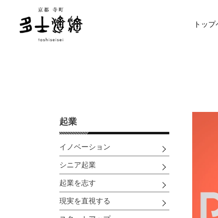
コ
ン
トップ
テ
ン
ツ
に
ス
キ
ッ
プ
す
起業
る
イノベーション
シニア起業
起業を志す
現実を直視する