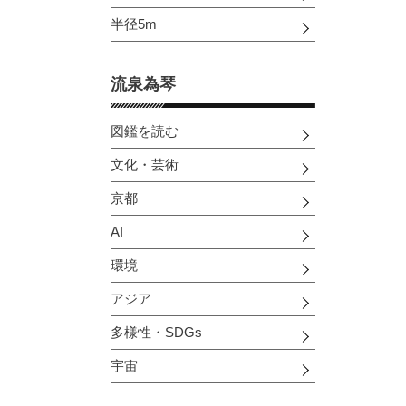
半径5m
流泉為琴
図鑑を読む
文化・芸術
京都
AI
環境
アジア
多様性・SDGs
宇宙