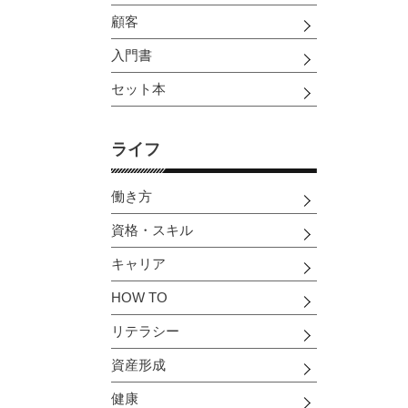
顧客
入門書
セット本
ライフ
働き方
資格・スキル
キャリア
HOW TO
リテラシー
資産形成
健康