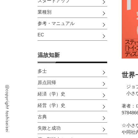
スタートアップ
業種別
参考・マニュアル
EC
温故知新
多士
世界
原点回帰
ジョ
小さな
経済（学）史
経営（学）史
著者：
9784
古典
☆
小さ
失敗と成功
や同社