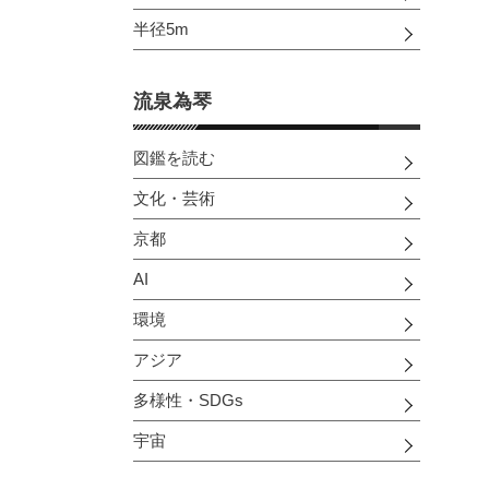
半径5m
流泉為琴
図鑑を読む
文化・芸術
京都
AI
環境
アジア
多様性・SDGs
宇宙