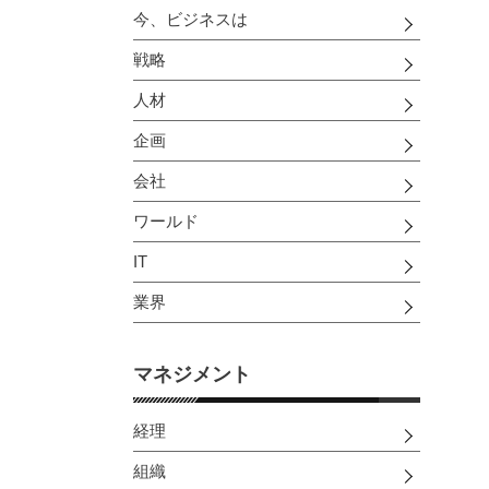
今、ビジネスは
戦略
人材
企画
会社
ワールド
IT
業界
マネジメント
経理
組織