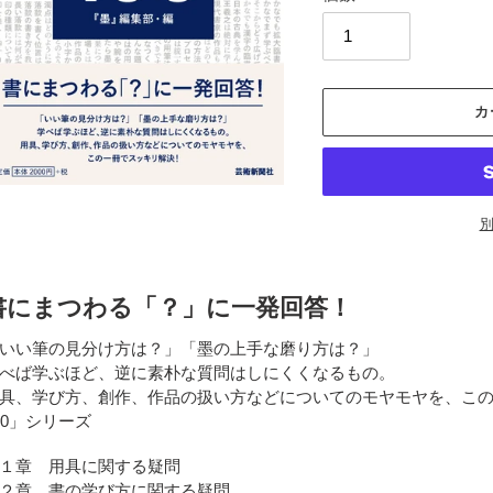
カ
カ
ー
書にまつわる「？」に一発回答！
ト
に
いい筆の見分け方は？」「墨の上手な磨り方は？」
商
べば学ぶほど、逆に素朴な質問はしにくくなるもの。
品
具、学び方、創作、作品の扱い方などについてのモヤモヤを、こ
を
00」シリーズ
追
加
１章 用具に関する疑問
す
２章 書の学び方に関する疑問