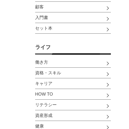
顧客
入門書
セット本
ライフ
働き方
資格・スキル
キャリア
HOW TO
リテラシー
資産形成
健康