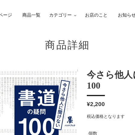
ページ
商品一覧
カテゴリー
お店のこと
お知ら
商品詳細
今さら他人
100
通
¥2,200
常
税込価格となります
価
格
個数