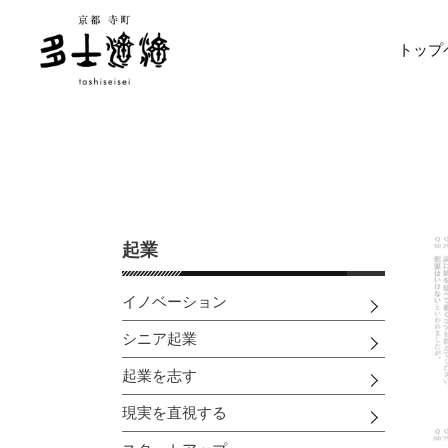
コ
ン
トップ
テ
ン
ツ
に
ス
キ
ッ
プ
す
起業
る
イノベーション
シニア起業
起業を志す
現実を直視する