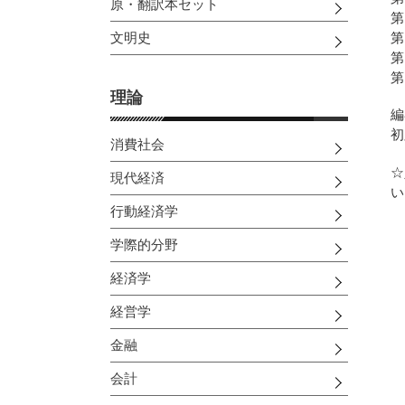
原・翻訳本セット
第
第
文明史
第
第
理論
編
初
消費社会
☆
現代経済
い
行動経済学
学際的分野
経済学
経営学
金融
会計