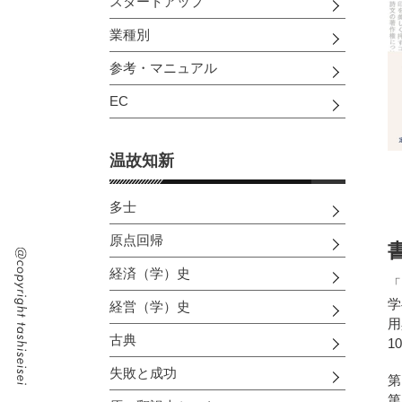
スタートアップ
業種別
参考・マニュアル
EC
温故知新
多士
原点回帰
経済（学）史
「
学
経営（学）史
用
古典
1
失敗と成功
第
第